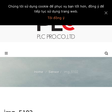
Chúng tôi sử dụng cookie để phục vụ bạn tốt hơn, đồng ý để
Trang chủ
Giới thiệu
Khách hàng
Liên hệ
Thành viên
tiếp tục sử dụng trang web.
Tôi đồng ý
Home
/
Sensor
/
img_5102