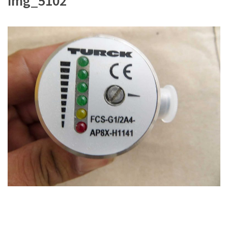
img_5102