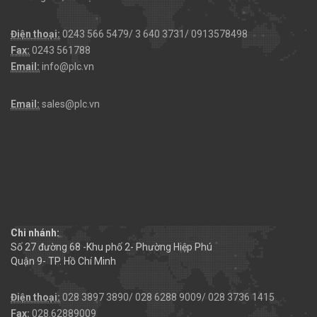
Điện thoại:
0243 566 5479/ 3 640 3731/ 0913578498
Fax:
0243 561788
Email:
info@plc.vn
Email:
sales@plc.vn
Chi nhánh:
Số 27 đường 68 -Khu phố 2- Phường Hiệp Phú
Quận 9- TP. Hồ Chí Minh
Điện thoại:
028 3897 3890/ 028 6288 9009/ 028 3736 1415
Fax:
028.62889009