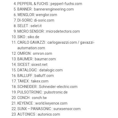
PEPPERL & FUCHS : pepperl-fuchs.com
BANNER : bannerengineering.com
WENGLOR: wenglor.com
DI-SORIC: di-soric.com
SELET : selet.it
MICRO SENSOR : microdetectors.com
SIKO : siko.de
CARLO GAVAZZI : carlogavazzi.com / gavazzi-
automation.com
OMRON : omron.com
BAUMER : baumer.com
SICEST: sicest.net
DATALOGIC : datalogic.com
BALLUFF : balluff.com
TAKEX : takex.com
SCHNEIDER : Schneider-electric.com
PULSOTRONIC : pulsotronic.de
CONCH : conch.tw
KEYENCE : world.keyence.com
SUNX – PANASONIC : sunxsensor.com
AUTONICS : autonics.com