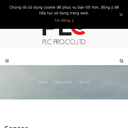
Chúng tôi sử dụng cookie để phục vụ bạn tốt hơn, đồng ý để
Trang chủ
Giới thiệu
Khách hàng
Liên hệ
Thành viên
tiếp tục sử dụng trang web.
Tôi đồng ý
Home
/
Sản phẩm
/
Sensor