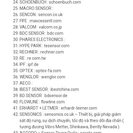
SCHOENBUCH : schoenbuch.com
MACRO SENSOR :
SENCON : sencon.co.uk
FIFE : maxcessintl.com
VALCOM : valcom.co.jp
BDC SENSOR : bdc.com
PHARES ELECTRONICS :
HYPE PARK : tesensor.com
RECHNER : rechner.com
RE : re.com.tw
IPF : ipf.de
OPTEX : optex-fa.com
WENGLOR : wenglor.com
AECO :
IBEST SENSOR : ibestchina.com
BD SENSOR : bdsensor.de
FLOWLINE : flowline.com
ERHARDT + LETMER : erhardr-leimer.com
SENSONICS : sensonics.co.uk – Thiết bị, giải pháp giám
sát độ rung, sự dịch chuyển, tốc độ và theo dõi địa chấn (
tương đương Vibro Metter, Shinkawa, Bently Nevada )
AOTORO – Sensor Trung Quốc : aoroto.com