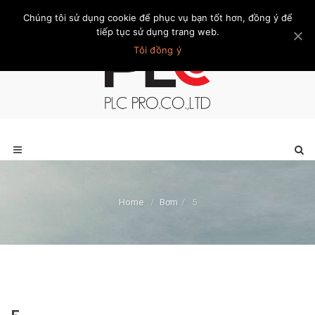
Chúng tôi sử dụng cookie để phục vụ bạn tốt hơn, đồng ý để
Trang chủ
Giới thiệu
Khách hàng
Liên hệ
Thành viên
tiếp tục sử dụng trang web.
Tôi đồng ý
Home
/
Bơm
/
5