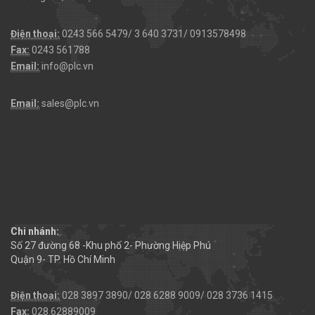
Điện thoại:
0243 566 5479/ 3 640 3731/ 0913578498
Fax:
0243 561788
Email:
info@plc.vn
Email:
sales@plc.vn
Chi nhánh:
Số 27 đường 68 -Khu phố 2- Phường Hiệp Phú
Quận 9- TP. Hồ Chí Minh
Điện thoại:
028 3897 3890/ 028 6288 9009/ 028 3736 1415
Fax:
028.62889009