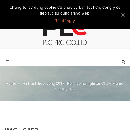
Chúng tôi sử dụng cookie để phục vụ bạn tốt hơn, đồng ý để
Trang chủ
Giới thiệu
Khách hàng
Liên hệ
Thành viên
tiếp tục sử dụng trang web.
Tôi đồng ý
Home
/
Hình ảnh hoạt động 2017 - Hội thảo hội nghị tại KS JW Marriott
/
IMG_6452