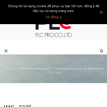
Chúng tôi sử dụng cookie để phục vụ bạn tốt hơn, đồng ý để
Trang chủ
Giới thiệu
Khách hàng
Liên hệ
Thành viên
tiếp tục sử dụng trang web.
Tôi đồng ý
Home
/
Hình ảnh hoạt động 2017 - Hội thảo hội nghị tại KS JW Marriott
/
IMG_3335