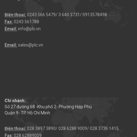
Điện thoại:
0243 566 5479/ 3 640 3731/ 0913578498
Fax:
0243 561788
Email:
info@plc.vn
Email:
sales@plc.vn
Chi nhánh:
Số 27 đường 68 -Khu phố 2- Phường Hiệp Phú
Quận 9- TP. Hồ Chí Minh
Điện thoại:
028 3897 3890/ 028 6288 9009/ 028 3736 1415
Fax:
028.62889009