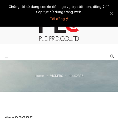
Chúng tôi sử dụng cookie để phục vụ bạn tốt hơn, đồng ý để
Trang chủ
Giới thiệu
Khách hàng
Liên hệ
Thành viên
tiếp tục sử dụng trang web.
Tôi đồng ý
Home
/
VICKERS
/
dsc02885