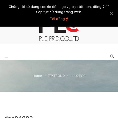
Chúng tôi sử dụng cookie để phục vụ bạn tốt hơn, đồng ý để
Trang chủ
Giới thiệu
Khách hàng
Liên hệ
Thành viên
tiếp tục sử dụng trang web.
Tôi đồng ý
Home
/
TEKTRONIX
/
dsc04802