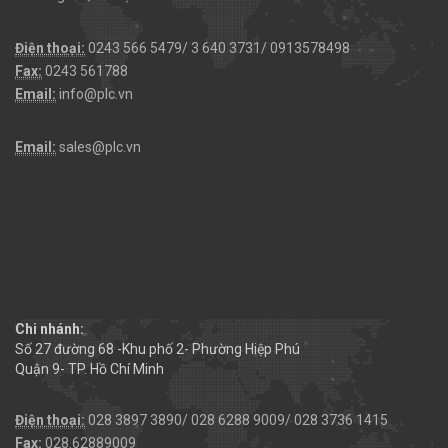
Điện thoại:
0243 566 5479/ 3 640 3731/ 0913578498
Fax:
0243 561788
Email:
info@plc.vn
Email:
sales@plc.vn
Chi nhánh:
Số 27 đường 68 -Khu phố 2- Phường Hiệp Phú
Quận 9- TP. Hồ Chí Minh
Điện thoại:
028 3897 3890/ 028 6288 9009/ 028 3736 1415
Fax:
028.62889009