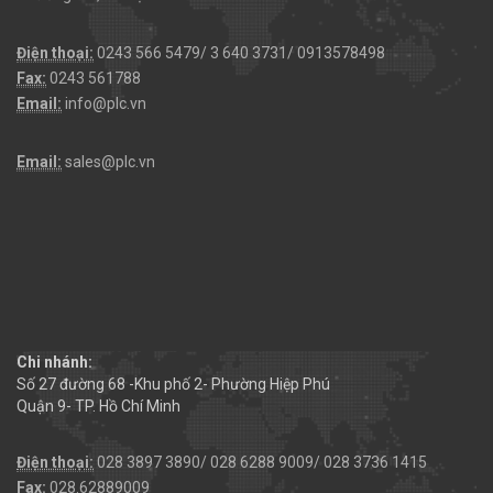
Điện thoại:
0243 566 5479/ 3 640 3731/ 0913578498
Fax:
0243 561788
Email:
info@plc.vn
Email:
sales@plc.vn
Chi nhánh:
Số 27 đường 68 -Khu phố 2- Phường Hiệp Phú
Quận 9- TP. Hồ Chí Minh
Điện thoại:
028 3897 3890/ 028 6288 9009/ 028 3736 1415
Fax:
028.62889009