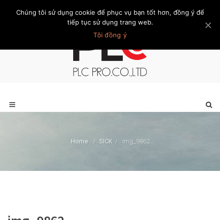
Chúng tôi sử dụng cookie để phục vụ bạn tốt hơn, đồng ý để
Trang chủ
Giới thiệu
Khách hàng
Liên hệ
Thành viên
tiếp tục sử dụng trang web.
Tôi đồng ý
Home
/
SICK
/
img_9862