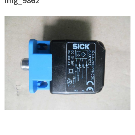
img_9862