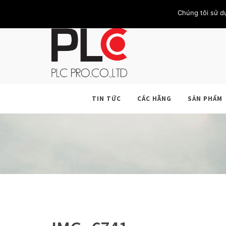
TRANG CHỦ
GIỚI THIỆU
KHÁCH HÀNG
LIÊN HỆ
Chúng tôi sử d
TIN TỨC
CÁC HÃNG
SẢN PHẨM