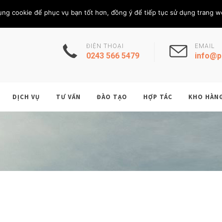
Thứ Sáu, 7/8/202
THÀNH VIÊN
ụng cookie để phục vụ bạn tốt hơn, đồng ý để tiếp tục sử dụng trang w
ĐIỆN THOẠI
EMAIL
0243 566 5479
info@p
DỊCH VỤ
TƯ VẤN
ĐÀO TẠO
HỢP TÁC
KHO HÀN