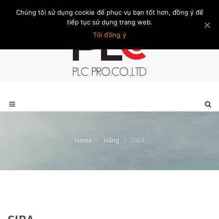
Chúng tôi sử dụng cookie để phục vụ bạn tốt hơn, đồng ý để
Trang chủ
Giới thiệu
Khách hàng
Liên hệ
Thành viên
tiếp tục sử dụng trang web.
Tôi đồng ý
Home
/
Hãng
/
SIBA