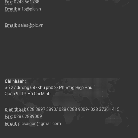
Fax:
0243 561788
Email:
info@plc.vn
Email:
sales@plc.vn
Chi nhánh:
Số 27 đường 68 -Khu phố 2- Phường Hiệp Phú
Quận 9- TP. Hồ Chí Minh
Điện thoại:
028 3897 3890/ 028 6288 9009/ 028 3736 1415
Fax:
028.62889009
Email:
plcsaigon@gmail.com