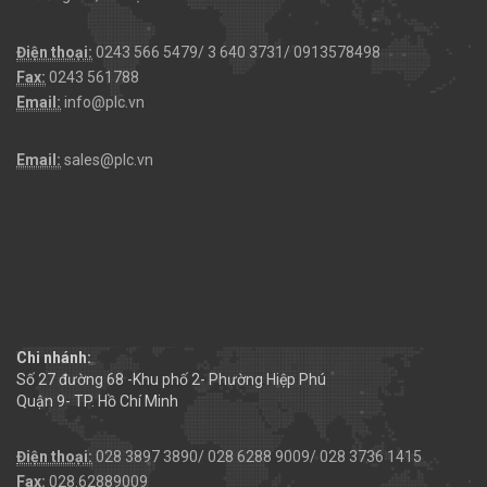
Điện thoại:
0243 566 5479/ 3 640 3731/ 0913578498
Fax:
0243 561788
Email:
info@plc.vn
Email:
sales@plc.vn
Chi nhánh:
Số 27 đường 68 -Khu phố 2- Phường Hiệp Phú
Quận 9- TP. Hồ Chí Minh
Điện thoại:
028 3897 3890/ 028 6288 9009/ 028 3736 1415
Fax:
028.62889009