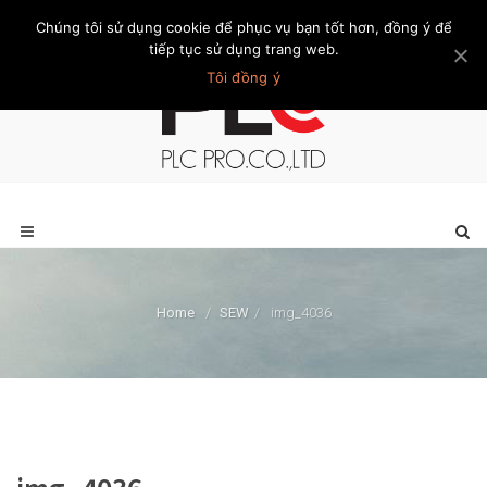
Chúng tôi sử dụng cookie để phục vụ bạn tốt hơn, đồng ý để
Trang chủ
Giới thiệu
Khách hàng
Liên hệ
Thành viên
tiếp tục sử dụng trang web.
Tôi đồng ý
Home
/
SEW
/
img_4036