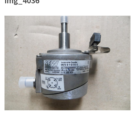
img_4036