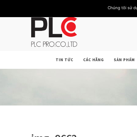
TRANG CHỦ
GIỚI THIỆU
KHÁCH HÀNG
LIÊN HỆ
Chúng tôi sử d
TIN TỨC
CÁC HÃNG
SẢN PHẨM