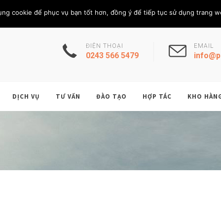
Thứ Năm, 6/8/202
THÀNH VIÊN
ụng cookie để phục vụ bạn tốt hơn, đồng ý để tiếp tục sử dụng trang w
ĐIỆN THOẠI
EMAIL
0243 566 5479
info@p
DỊCH VỤ
TƯ VẤN
ĐÀO TẠO
HỢP TÁC
KHO HÀN