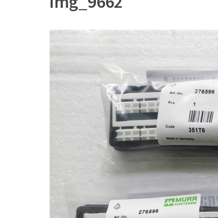
img_9662