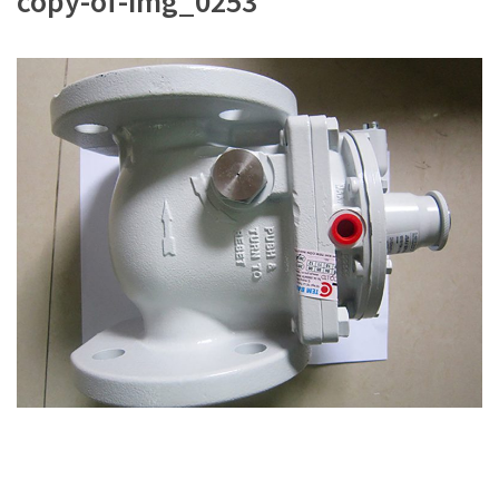
copy-of-img_0253