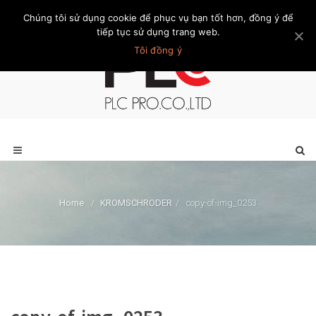
Chúng tôi sử dụng cookie để phục vụ bạn tốt hơn, đồng ý để
Trang chủ
Giới thiệu
Khách hàng
Liên hệ
Thành viên
tiếp tục sử dụng trang web.
Tôi đồng ý
Home
/
KROMSCHRODER
/
copy-of-img_0253