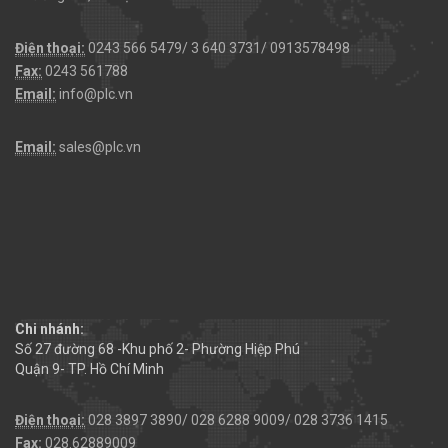
Điện thoại:
0243 566 5479/ 3 640 3731/ 0913578498
Fax:
0243 561788
Email:
info@plc.vn
Email:
sales@plc.vn
Chi nhánh:
Số 27 đường 68 -Khu phố 2- Phường Hiệp Phú
Quận 9- TP. Hồ Chí Minh
Điện thoại:
028 3897 3890/ 028 6288 9009/ 028 3736 1415
Fax:
028.62889009