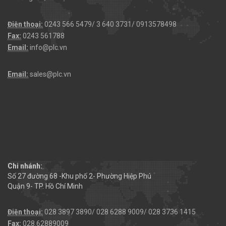
Điện thoại:
0243 566 5479/ 3 640 3731/ 0913578498
Fax:
0243 561788
Email:
info@plc.vn
Email:
sales@plc.vn
Chi nhánh:
Số 27 đường 68 -Khu phố 2- Phường Hiệp Phú
Quận 9- TP. Hồ Chí Minh
Điện thoại:
028 3897 3890/ 028 6288 9009/ 028 3736 1415
Fax:
028.62889009