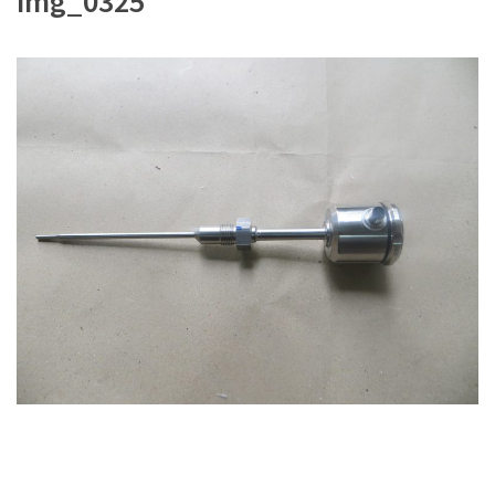
img_0325