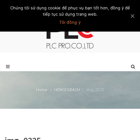
Chúng tôi sử dụng cookie để phục vụ bạn tốt hơn, đồng ý để
Trang chủ
Giới thiệu
Khách hàng
Liên hệ
Thành viên
tiếp tục sử dụng trang web.
Tôi đồng ý
Home
/
HENGESBACH
/
img_0325