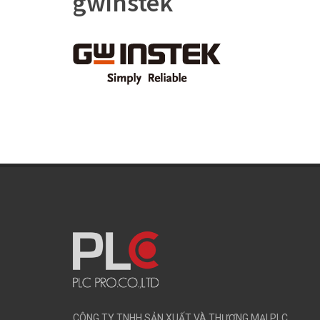
gwinstek
CÔNG TY TNHH SẢN XUẤT VÀ THƯƠNG MẠI PLC