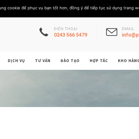
Thứ Bảy, 8/8/202
THÀNH VIÊN
ụng cookie để phục vụ bạn tốt hơn, đồng ý để tiếp tục sử dụng trang w
ĐIỆN THOẠI
EMAIL
0243 566 5479
info@p
DỊCH VỤ
TƯ VẤN
ĐÀO TẠO
HỢP TÁC
KHO HÀN