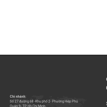
Chi nhánh:
Số 27 đường 68 -Khu phố 2- Phường Hiệp Phú
Quận 9- TP. Hồ Chí Minh