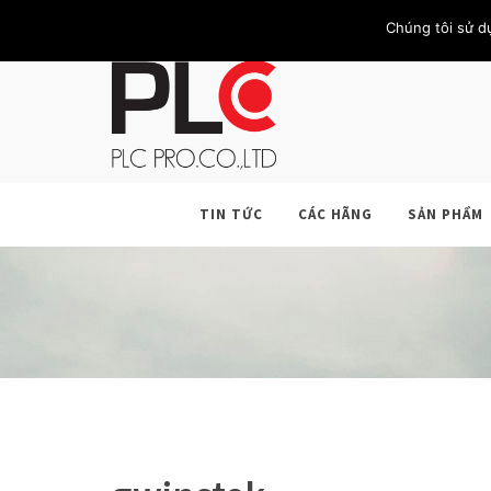
TRANG CHỦ
GIỚI THIỆU
KHÁCH HÀNG
LIÊN HỆ
Chúng tôi sử d
TIN TỨC
CÁC HÃNG
SẢN PHẨM