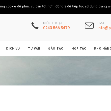
Thứ Sáu, 7/8/202
THÀNH VIÊN
ụng cookie để phục vụ bạn tốt hơn, đồng ý để tiếp tục sử dụng trang w
ĐIỆN THOẠI
EMAIL
0243 566 5479
info@p
DỊCH VỤ
TƯ VẤN
ĐÀO TẠO
HỢP TÁC
KHO HÀN