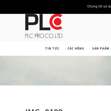
TRANG CHỦ
GIỚI THIỆU
KHÁCH HÀNG
LIÊN HỆ
Chúng tôi sử d
TIN TỨC
CÁC HÃNG
SẢN PHẨM