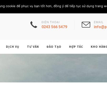
Chủ Nhật, 9/8/202
THÀNH VIÊN
ụng cookie để phục vụ bạn tốt hơn, đồng ý để tiếp tục sử dụng trang w
ĐIỆN THOẠI
EMAIL
0243 566 5479
info@p
DỊCH VỤ
TƯ VẤN
ĐÀO TẠO
HỢP TÁC
KHO HÀN