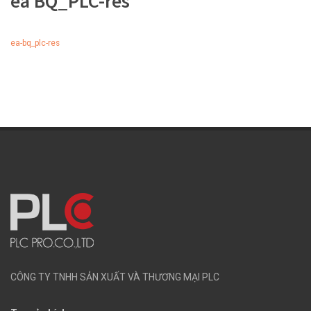
ea BQ_PLC-res
ea-bq_plc-res
CÔNG TY TNHH SẢN XUẤT VÀ THƯƠNG MẠI PLC