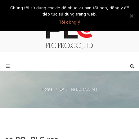
Chúng tôi sử dụng cookie để phục vụ bạn tốt hơn, đồng ý để
Trang chủ
Giới thiệu
Khách hàng
Liên hệ
Thành viên
tiếp tục sử dụng trang web.
Tôi đồng ý
Home
/
EA
/
ea BQ_PLC-res