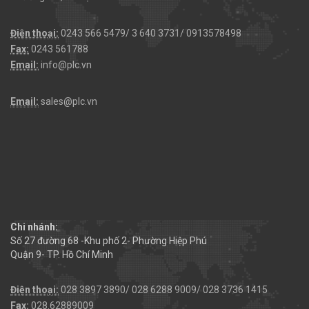
Điện thoại:
0243 566 5479/ 3 640 3731/ 0913578498
Fax:
0243 561788
Email:
info@plc.vn
Email:
sales@plc.vn
Chi nhánh:
Số 27 đường 68 -Khu phố 2- Phường Hiệp Phú
Quận 9- TP. Hồ Chí Minh
Điện thoại:
028 3897 3890/ 028 6288 9009/ 028 3736 1415
Fax:
028.62889009