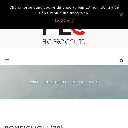
Chúng tôi sử dụng cookie để phục vụ bạn tốt hơn, đồng ý để
Trang chủ
Giới thiệu
Khách hàng
Liên hệ
Thành viên
tiếp tục sử dụng trang web.
Tôi đồng ý
Home
/
BONFIGLIOLI
/
BONFIGLIOLI (30)