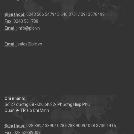
Điện thoại:
0243 566 5479/ 3 640 3731/ 0913578498
Fax:
0243 561788
Email:
info@plc.vn
Email:
sales@plc.vn
Chi nhánh:
Số 27 đường 68 -Khu phố 2- Phường Hiệp Phú
Quận 9- TP. Hồ Chí Minh
Điện thoại:
028 3897 3890/ 028 6288 9009/ 028 3736 1415
Fax:
028.62889009