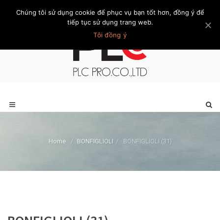
Chúng tôi sử dụng cookie để phục vụ bạn tốt hơn, đồng ý để
Trang chủ
Giới thiệu
Khách hàng
Liên hệ
Thành viên
tiếp tục sử dụng trang web.
Tôi đồng ý
Home
/
BONFIGLIOLI
/
BONFIGLIOLI (31)