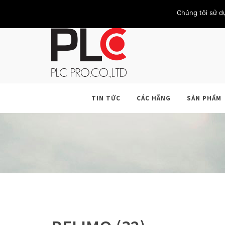
TRANG CHỦ
GIỚI THIỆU
KHÁCH HÀNG
LIÊN HỆ
Chúng tôi sử d
TIN TỨC
CÁC HÃNG
SẢN PHẨM