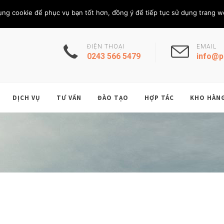
Thứ Bảy, 8/8/202
THÀNH VIÊN
ụng cookie để phục vụ bạn tốt hơn, đồng ý để tiếp tục sử dụng trang w
ĐIỆN THOẠI
EMAIL
0243 566 5479
info@p
DỊCH VỤ
TƯ VẤN
ĐÀO TẠO
HỢP TÁC
KHO HÀN