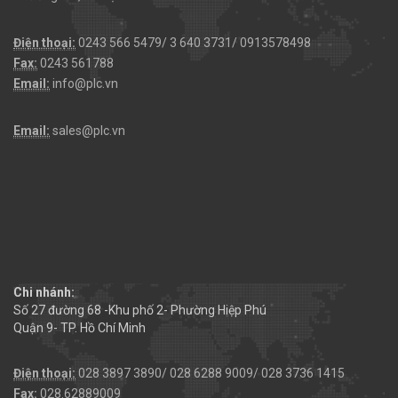
Điện thoại:
0243 566 5479/ 3 640 3731/ 0913578498
Fax:
0243 561788
Email:
info@plc.vn
Email:
sales@plc.vn
Chi nhánh:
Số 27 đường 68 -Khu phố 2- Phường Hiệp Phú
Quận 9- TP. Hồ Chí Minh
Điện thoại:
028 3897 3890/ 028 6288 9009/ 028 3736 1415
Fax:
028.62889009