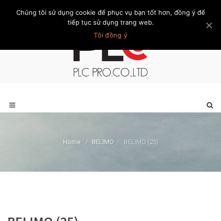
Chúng tôi sử dụng cookie để phục vụ bạn tốt hơn, đồng ý để
Trang chủ
Giới thiệu
Khách hàng
Liên hệ
Thành viên
tiếp tục sử dụng trang web.
Tôi đồng ý
Home
/
BELIMO
/
BELIMO (25)