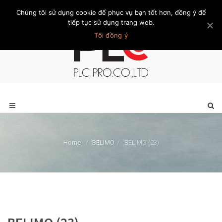
Chúng tôi sử dụng cookie để phục vụ bạn tốt hơn, đồng ý để
Trang chủ
Giới thiệu
Khách hàng
Liên hệ
Thành viên
tiếp tục sử dụng trang web.
Tôi đồng ý
Home
/
BELIMO
/
BELIMO (23)