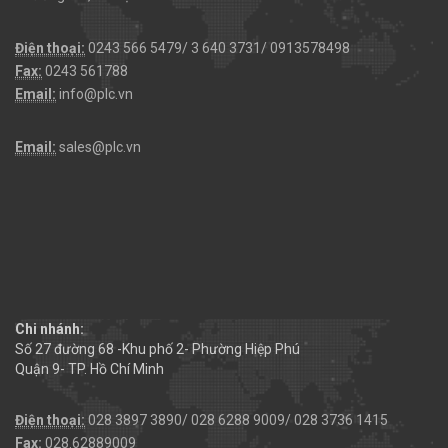
Điện thoại:
0243 566 5479/ 3 640 3731/ 0913578498
Fax:
0243 561788
Email:
info@plc.vn
Email:
sales@plc.vn
Chi nhánh:
Số 27 đường 68 -Khu phố 2- Phường Hiệp Phú
Quận 9- TP. Hồ Chí Minh
Điện thoại:
028 3897 3890/ 028 6288 9009/ 028 3736 1415
Fax:
028.62889009