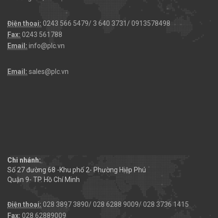
Điện thoại:
0243 566 5479/ 3 640 3731/ 0913578498
Fax:
0243 561788
Email:
info@plc.vn
Email:
sales@plc.vn
Chi nhánh:
Số 27 đường 68 -Khu phố 2- Phường Hiệp Phú
Quận 9- TP. Hồ Chí Minh
Điện thoại:
028 3897 3890/ 028 6288 9009/ 028 3736 1415
Fax:
028.62889009