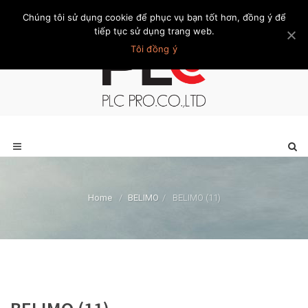
Chúng tôi sử dụng cookie để phục vụ bạn tốt hơn, đồng ý để
Trang chủ
Giới thiệu
Khách hàng
Liên hệ
Thành viên
tiếp tục sử dụng trang web.
Tôi đồng ý
Home
/
BELIMO
/
BELIMO (11)