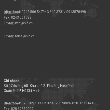
Điện thoại:
0243 566 5479/ 3 640 3731/ 0913578498
Fax:
0243 561788
Email:
info@plc.vn
Email:
sales@plc.vn
Chi nhánh:
Số 27 đường 68 -Khu phố 2- Phường Hiệp Phú
Quận 9- TP. Hồ Chí Minh
Điện thoại:
028 3897 3890/ 028 6288 9009/ 028 3736 1415
Fax:
028.62889009