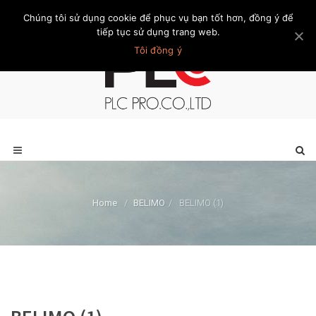
Chúng tôi sử dụng cookie để phục vụ bạn tốt hơn, đồng ý để
Trang chủ
Giới thiệu
Khách hàng
Liên hệ
Thành viên
tiếp tục sử dụng trang web.
Tôi đồng ý
Home
/
BELIMO
/
BELIMO (1)