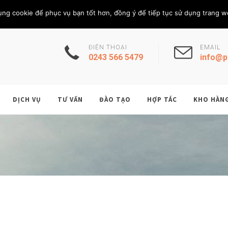
Thứ Bảy, 8/8/202
THÀNH VIÊN
ụng cookie để phục vụ bạn tốt hơn, đồng ý để tiếp tục sử dụng trang w
ĐIỆN THOẠI
EMAIL
0243 566 5479
info@p
DỊCH VỤ
TƯ VẤN
ĐÀO TẠO
HỢP TÁC
KHO HÀN