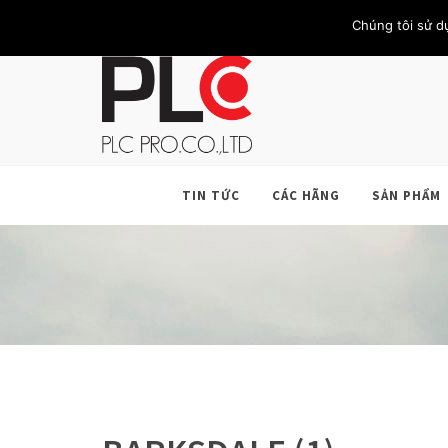
TRANG CHỦ
GIỚI THIỆU
KHÁCH HÀNG
LIÊN HỆ
Chúng tôi sử d
TIN TỨC
CÁC HÃNG
SẢN PHẨM