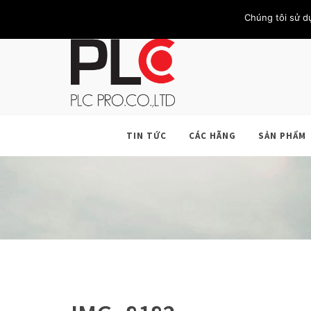
TRANG CHỦ
GIỚI THIỆU
KHÁCH HÀNG
LIÊN HỆ
Chúng tôi sử d
TIN TỨC
CÁC HÃNG
SẢN PHẨM