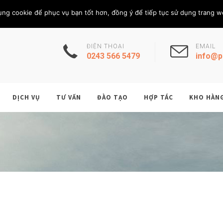
Thứ Bảy, 8/8/202
THÀNH VIÊN
ụng cookie để phục vụ bạn tốt hơn, đồng ý để tiếp tục sử dụng trang w
ĐIỆN THOẠI
EMAIL
0243 566 5479
info@p
DỊCH VỤ
TƯ VẤN
ĐÀO TẠO
HỢP TÁC
KHO HÀN