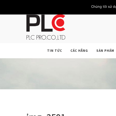
TRANG CHỦ
GIỚI THIỆU
KHÁCH HÀNG
LIÊN HỆ
Chúng tôi sử d
TIN TỨC
CÁC HÃNG
SẢN PHẨM