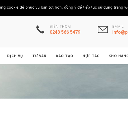
Thứ Năm, 6/8/202
THÀNH VIÊN
ụng cookie để phục vụ bạn tốt hơn, đồng ý để tiếp tục sử dụng trang w
ĐIỆN THOẠI
EMAIL
0243 566 5479
info@p
DỊCH VỤ
TƯ VẤN
ĐÀO TẠO
HỢP TÁC
KHO HÀN