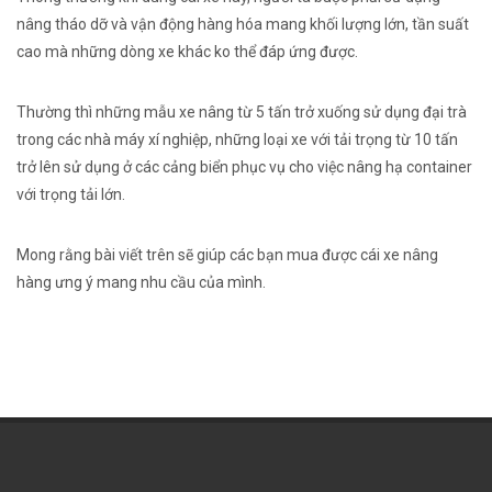
nâng
tháo dỡ
và
vận động
hàng hóa
mang
khối lượng lớn, tần suất
cao mà
những
dòng
xe khác
ko
thể đáp ứng được.
Thường thì
những
mẫu
xe nâng từ 5 tấn trở xuống
sử dụng
đại trà
trong
các
nhà máy xí nghiệp,
những
loại
xe
với
tải
trọng từ 10 tấn
trở lên
sử dụng
ở
các
cảng biển
phục vụ
cho việc nâng hạ container
với
trọng
tải
lớn.
Mong rằng bài viết trên sẽ giúp
các
bạn
mua
được
cái
xe nâng
hàng
ưng ý
mang
nhu cầu của mình.