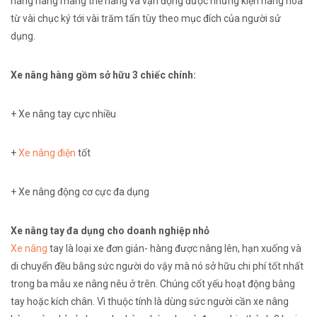
nâng hàng
mang
thể nâng và
vận động
được
những
kiện hàng hóa
từ vài chục ký
tới
vài trăm tấn tùy theo
mục đích
của người sử
dụng.
Xe nâng hàng gồm
sở hữu
3
chiếc
chính:
+ Xe nâng tay cực nhiều
+
Xe nâng điện
tốt
+ Xe nâng động cơ cực đa dụng
Xe nâng tay đa dụng cho doanh nghiệp nhỏ
Xe nâng
tay là
loại
xe đơn giản- hàng được nâng lên, hạn xuống và
di chuyển
đều bằng sức người
do vậy
mà nó
sở hữu
chi phí
tốt
nhất
trong ba
mẫu
xe nâng nêu ở trên. Chúng
cốt yếu
hoạt động bằng
tay hoặc kích chân. Vì
thuộc tính
là
dùng
sức người
cần
xe nâng