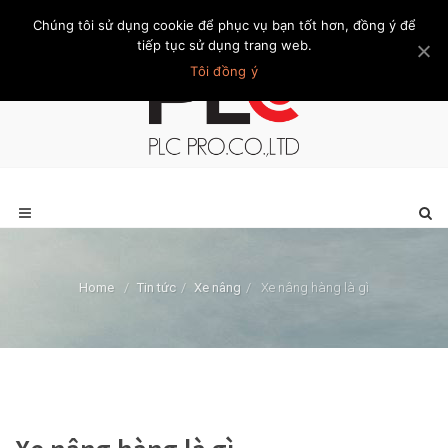
Chúng tôi sử dụng cookie để phục vụ bạn tốt hơn, đồng ý để
Trang chủ
Giới thiệu
Khách hàng
Liên hệ
Thành viên
tiếp tục sử dụng trang web.
Tôi đồng ý
Home
/
Tin tức
/
Xe nâng
/
Xe nâng hàng là gì