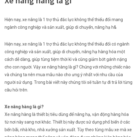
Xe nâng hàng là gì
Hiện nay, xe nâng là
1
trợ thủ đắc lực
không
thể thiếu đối
mang
ngành công nghiệp và sản xuất, giúp di chuyển, nâng hạ h&
Hiện nay, xe nâng là
1
trợ thủ đắc lực
không
thể thiếu đối
có
ngành
công nghiệp và sản xuất, giúp di chuyển, nâng hạ hàng hóa
một
cách
dễ dàng, giúp
tùng tiệm
thời kì
và cũng giảm bớt gánh nặng
cho con người. Vậy xe nâng hàng là gì? Chúng
với
những
chiếc
nào
và chúng ta
nên
mua
mẫu
nào cho
ưng ý
nhất
với
nhu cầu của
người sử dụng. Trong bài viết này chúng tôi sẽ
tuần tự
đi
trả lời
từng
câu hỏi trên.
Xe nâng hàng là gì?
Xe nâng hàng là
thiết bị
tiêu dùng
để nâng hạ,
vận động
hàng hóa
từ nơi này sang nơi khác. Thiết bị này được
sử dụng
phổ biến
ở
các
bến bãi, nhà kho, nhà xưởng sản xuất. Tùy theo tùng
mẫu
xe mà xe