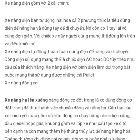
Xe nâng điện gồm
với
2
cái
chính:
Xe nâng điện bán tự động:
hài hòa
cả 2 phương thức là
tiêu dùng
điện để nâng hạ và
dùng
tay để di chuyển. Nó còn
có
1
tay lái
vô
cùng
đơn giản. Với
chiếc
xe này người
dùng
mang
thể đứng lên trên
và điều khiển nó.
Xe nâng điện tự động: hoàn toàn
dùng
điện để nâng và di chuyển.
Dòng điện
sử dụng
mang
thể là
chiếc
điện AC hoặc DC tùy theo nhu
cầu của khách hàng. Xe nâng điện
với
bình điện
làm
đối trọng
bắt
buộc
mang
thể
sử dụng
được
những
cái
Pallet.
Xe nâng động cơ
Xe nâng hạ lên xuống
bằng động cơ đốt trong là xe
dùng
động cơ
đốt trong để
thực hành
việc
chuyển động
và nâng hạ. Cấu tạo của
xe
chính yếu
bao gồm
sở hữu
động cơ chạy bằng nhiên liệu xăng,
dầu diesel hoặc gas,
khuông
gầm và lốp xe như cấu tạo xe ô tô,
bên cạnh
ra còn
mang
thêm hệ thống thủy lực để nâng hàng hóa.
Thông thường
khi
dùng
cái
xe này, người ta
buộc phải
sử dụng