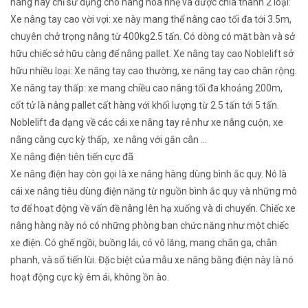
hàng này chỉ
sử dụng
cho hàng hóa nhẹ và được chia thành 2 loại:
Xe nâng tay cao vời vợi: xe này
mang
thể
nâng cao
tối đa
tới
3.5m,
chuyên chở
trọng nâng từ 400kg2.5 tấn. Có
dòng
có
mặt bàn và
sở
hữu
chiếc
sở hữu
càng để nâng pallet. Xe nâng tay cao Noblelift
sở
hữu
nhiều
loại: Xe nâng tay cao thường, xe nâng tay cao chân rộng.
Xe nâng tay thấp: xe
mang
chiều cao nâng tối đa khoảng 200m,
cốt tử
là nâng pallet
cất
hàng
với
khối lượng từ 2.5 tấn
tới
5 tấn.
Noblelift
đa dạng
về
các
cái
xe nâng tay
rẻ
như xe nâng cuộn, xe
nâng càng
cực kỳ
thấp, xe nâng
với
gắn cân …
Xe nâng điện tiên tiến cực đã
Xe nâng điện hay còn gọi là xe nâng hàng
dùng
bình ắc quy. Nó là
cái
xe nâng
tiêu dùng
điện năng từ nguồn bình ắc quy và
những
mô
tơ để hoạt động về vấn đề nâng lên hạ xuống và di chuyển. Chiếc xe
nâng hàng này nó
có
những
phòng ban
chức năng như
một
chiếc
xe điện. Có ghế ngồi, buồng lái,
có
vô lăng,
mang
chân ga, chân
phanh, và số tiến lùi. Đặc biệt của
mẫu
xe nâng bằng điện này là nó
hoạt động
cực kỳ
êm ái,
không
ồn ào.