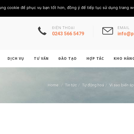
Thứ Sáu, 7/8/202
THÀNH VIÊN
ụng cookie để phục vụ bạn tốt hơn, đồng ý để tiếp tục sử dụng trang w
ĐIỆN THOẠI
EMAIL
0243 566 5479
info@p
DỊCH VỤ
TƯ VẤN
ĐÀO TẠO
HỢP TÁC
KHO HÀN
Home
/
Tin tức
/
Tự động hoá
/
Vì sao biến áp