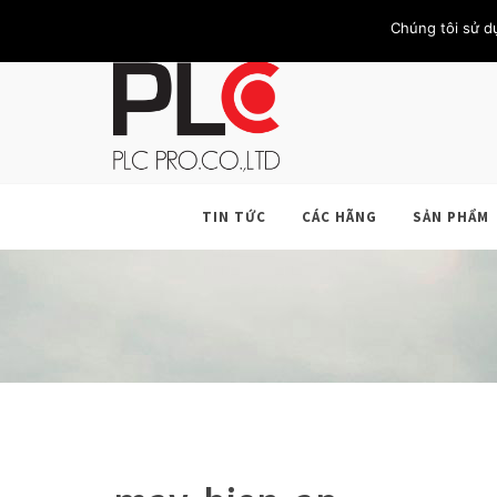
TRANG CHỦ
GIỚI THIỆU
KHÁCH HÀNG
LIÊN HỆ
Chúng tôi sử d
TIN TỨC
CÁC HÃNG
SẢN PHẨM