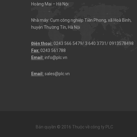
Hoàng Mai – Hà Nội
Nhà máy: Cụm công nghiệp Tiền Phong, xã Hoà Bình,
huyện Thường Tín, Hà Nội
Điện thoại:
0243 566 5479/ 3 640 3731/ 0913578498
Fax:
0243 561788
Email:
info@plc.vn
Email:
sales@plc.vn
Bản quyền © 2016 Thuộc về công ty PLC