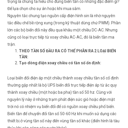
trọng là chúng ta hiểu cho đúng biến tần có những đặc điểm gì?
Để lựa chọn cho sự án hoặc khi mua sắm.
Nguyên tắc chung tạo nguồn cấp điện hình sin là nhờ nguyên
tắc điều chế bề rộng xung (trong kỹ thuật dùng chứ PWM). Phần
lớn các bộ biến đổi này đều qua khâu một chiều DC-AC. Nhưng
cũng có loại trực tiếp từ xoay chiều AC-AC, đó là biến tần ma
trận.
THEO TẦN SỐ ĐẦU RA CÓ THỂ PHÂN RA 2 LOẠI BIẾN
TẦN:
Tạo dòng điện xoay chiều có tần số ổn định:
Loại biến đổi điện áp một chiều thành xoay chiều tần số cố định
thường gặp nhất là bộ UPS biến đổi trực tiếp điện áp từ ắc quy
thành xoay chiều (một hoặc ba pha) tần số 50 hz. Cùng với
nguyên lý này ở những trạm phát điện sức gió hoặc điện mặt
trời nó có nhiệm vụ biến đổi để có nguồn xoay chiều phổ biến.
Biến tần để chuyển đổi tần số 50-60 Hz khi muốn sử dụng các
thiết bị ở vùng tần số này đến vùng tần số khác (điển hình là tàu
thủy khi cập cảng các nước khác)