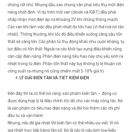
chúng rất nhỏ. Nhưng dầu sao chung vân phải tiêu thụ một điện
năng nhất định. Ví dụ trên mỗi van (diode và IGBT) đều phải
chấp nhận một điện áp rơi khoảng 2V khi chúng thông mạch.
Các van khi làm việc đều phát nhiệt do tổn hao (vì thế mà nó tản
nhiệt). Thông thường, khi tốc độ điều khiển xuống càng sâu tổn
thất sẽ càng lớn. Các phần tử thụ động khác như cuộn kháng, tụ
lọc điều có tổn thất. Ngoài ra các khối tạo xung điều khiển cũng
cần cấp điện năng. Phần điện năng tiêu hao này chủ yếu sinh ra
nhiệt trong tủ điện. Phần tổn thất này tuy không tỷ lệ thuận với
công suất ra nhưng nó cũng chiếm mất 5-10% giá trị.
LÝ GIẢI BIẾN TẦN VÀ TIẾT KIỆM ĐIỆN
Đến đây thì ta có thể nói rằng: sản phẩm biến tần – động cơ
được dùng hợp lý là điều chỉnh tốc độ cho các máy công tác. Nó
là sản phẩm có tiêu hao điện năng và đòi hỏi thêm các chi phí
đầu tư và vận hành.
Nhưng, nếu để gia nhiệt thì biến tần có thể nhiều ưu việt. Vì nó
gia nhiệt trực tiếp bằng tần số. Đó là các lò nấu kim loại kiểu