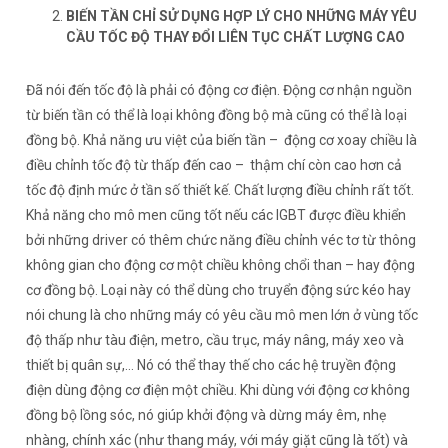
BIẾN TẦN CHỈ SỬ DỤNG HỢP LÝ CHO NHỮNG MÁY YÊU
CẦU TỐC ĐỘ THAY ĐỔI LIÊN TỤC CHẤT LƯỢNG CAO
Đã nói đến tốc độ là phải có động cơ điện. Động cơ nhận nguồn
từ biến tần có thể là loại không đồng bộ mà cũng có thể là loại
đồng bộ. Khả năng ưu việt của biến tần – động cơ xoay chiều là
điều chỉnh tốc độ từ thấp đến cao – thậm chí còn cao hơn cả
tốc độ định mức ở tần số thiết kế. Chất lượng điều chỉnh rất tốt.
Khả năng cho mô men cũng tốt nếu các IGBT được điều khiển
bởi những driver có thêm chức năng điều chỉnh véc tơ từ thông
không gian cho động cơ một chiều không chổi than – hay động
cơ đồng bộ. Loại này có thể dùng cho truyển động sức kéo hay
nói chung là cho những máy có yêu cầu mô men lớn ở vùng tốc
độ thấp như tàu điện, metro, cầu trục, máy nâng, máy xeo và
thiết bị quân sự,… Nó có thể thay thế cho các hệ truyền động
điện dùng động cơ điện một chiều. Khi dùng với động cơ không
đồng bộ lồng sóc, nó giúp khởi động và dừng máy êm, nhẹ
nhàng, chính xác (như thang máy, với máy giặt cũng là tốt) và