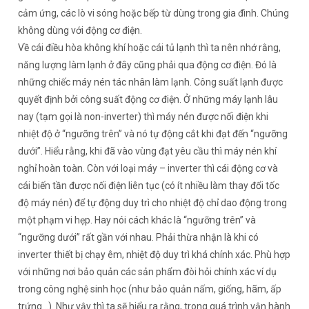
cảm ứng, các lò vi sóng hoặc bếp từ dùng trong gia đình. Chúng
không dùng với động cơ điện.
Về cái điều hòa không khí hoặc cái tủ lạnh thì ta nên nhớ rằng,
năng lượng làm lạnh ở đây cũng phải qua động cơ điện. Đó là
những chiếc máy nén tác nhân làm lạnh. Công suất lạnh được
quyết định bởi công suất động cơ điện. Ở những máy lạnh lâu
nay (tạm gọi là non-inverter) thì máy nén được nối điện khi
nhiệt độ ở “ngưỡng trên” và nó tự động cắt khi đạt đến “ngưỡng
dưới”. Hiểu rằng, khi đã vào vùng đạt yêu cầu thì máy nén khí
nghỉ hoàn toàn. Còn với loại máy – inverter thì cái động cơ và
cái biến tần được nối điện liên tục (có ít nhiều làm thay đổi tốc
độ máy nén) để tự động duy trì cho nhiệt độ chỉ dao động trong
một phạm vi hẹp. Hay nói cách khác là “ngưỡng trên” và
“ngưỡng dưới” rất gần với nhau. Phải thừa nhận là khi có
inverter thiết bị chạy êm, nhiệt độ duy trì khá chính xác. Phù hợp
với những nơi bảo quản các sản phẩm đòi hỏi chính xác ví dụ
trong công nghệ sinh học (như bảo quản nấm, giống, hãm, ấp
trứng…). Như vậy thì ta sẽ hiểu ra rằng, trong quá trình vận hành