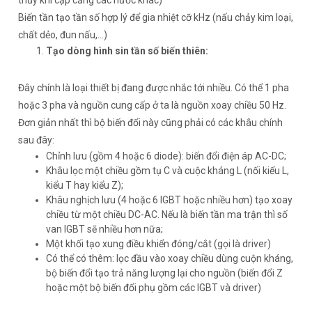
Biến tần tạo tần số hợp lý để gia nhiệt cỡ kHz (nấu chảy kim loại,
chất dẻo, đun nấu,…)
Tạo dòng hình sin tần số biến thiên:
Đây chính là loại thiết bị đang được nhắc tới nhiều. Có thể 1 pha
hoặc 3 pha và nguồn cung cấp ở ta là nguồn xoay chiều 50 Hz.
Đơn giản nhất thì bộ biến đổi này cũng phải có các khâu chính
sau đây:
Chỉnh lưu (gồm 4 hoặc 6 diode): biến đổi điện áp AC-DC;
Khâu lọc một chiều gồm tụ C và cuộc kháng L (nối kiểu L,
kiểu T hay kiểu Z);
Khâu nghịch lưu (4 hoặc 6 IGBT hoặc nhiều hơn) tạo xoay
chiều từ một chiều DC-AC. Nếu là biến tần ma trận thì số
van IGBT sẽ nhiều hơn nữa;
Một khối tạo xung điều khiển đóng/cắt (gọi là driver)
Có thể có thêm: lọc đầu vào xoay chiều dùng cuộn kháng,
bộ biến đổi tạo trả năng lượng lại cho nguồn (biến đổi Z
hoặc một bộ biến đổi phụ gồm các IGBT và driver)