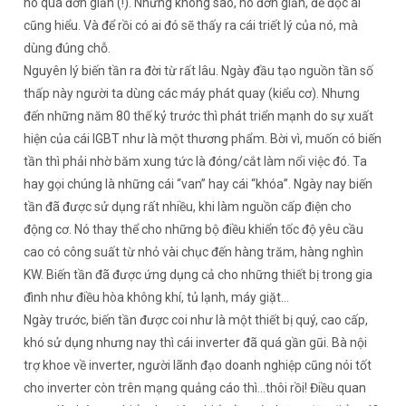
nó quá đơn giản (!). Nhưng không sao, nó đơn giản, để đọc ai
cũng hiểu. Và để rồi có ai đó sẽ thấy ra cái triết lý của nó, mà
dùng đúng chỗ.
Nguyên lý biến tần ra đời từ rất lâu. Ngày đầu tạo nguồn tần số
thấp này người ta dùng các máy phát quay (kiểu cơ). Nhưng
đến những năm 80 thế kỷ trước thì phát triển mạnh do sự xuất
hiện của cái IGBT như là một thương phẩm. Bời vì, muốn có biến
tần thì phải nhờ băm xung tức là đóng/cắt làm nổi việc đó. Ta
hay gọi chúng là những cái “van” hay cái “khóa”. Ngày nay biến
tần đã được sử dụng rất nhiều, khi làm nguồn cấp điện cho
động cơ. Nó thay thể cho những bộ điều khiển tốc độ yêu cầu
cao có công suất từ nhỏ vài chục đến hàng trăm, hàng nghìn
KW. Biến tần đã được ứng dụng cả cho những thiết bị trong gia
đình như điều hòa không khí, tủ lạnh, máy giặt…
Ngày trước, biến tần được coi như là một thiết bị quý, cao cấp,
khó sử dụng nhưng nay thì cái inverter đã quá gần gũi. Bà nội
trợ khoe về inverter, người lãnh đạo doanh nghiệp cũng nói tốt
cho inverter còn trên mạng quảng cáo thì…thôi rồi! Điều quan