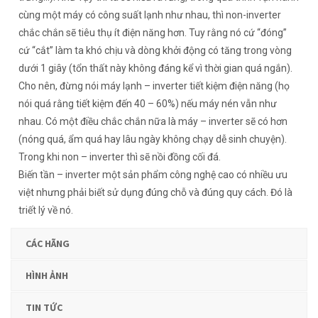
cùng một máy có công suất lạnh như nhau, thì non-inverter
chắc chắn sẽ tiêu thụ ít điện năng hơn. Tuy rằng nó cứ “đóng”
cứ “cắt” làm ta khó chịu và dòng khởi động có tăng trong vòng
dưới 1 giây (tổn thất này không đáng kể vì thời gian quá ngắn).
Cho nên, đừng nói máy lạnh – inverter tiết kiệm điện năng (họ
nói quá rằng tiết kiệm đến 40 – 60%) nếu máy nén vẫn như
nhau. Có một điều chắc chắn nữa là máy – inverter sẽ có hơn
(nóng quá, ẩm quá hay lâu ngày không chạy dễ sinh chuyện).
Trong khi non – inverter thì sẽ nồi đồng cối đá.
Biến tần – inverter một sản phẩm công nghệ cao có nhiều ưu
việt nhưng phải biết sử dụng đúng chỗ và đúng quy cách. Đó là
triết lý về nó.
CÁC HÃNG
HÌNH ẢNH
TIN TỨC