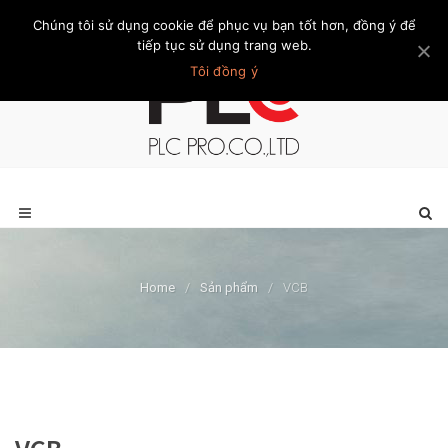
Chúng tôi sử dụng cookie để phục vụ bạn tốt hơn, đồng ý để
Trang chủ
Giới thiệu
Khách hàng
Liên hệ
Thành viên
tiếp tục sử dụng trang web.
Tôi đồng ý
Home
/
Sản phẩm
/
VCB