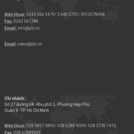
Điện thoại:
0243 566 5479/ 3 640 3731/ 0913578498
Fax:
0243 561788
Email:
info@plc.vn
Email:
sales@plc.vn
Chi nhánh:
Số 27 đường 68 -Khu phố 2- Phường Hiệp Phú
Quận 9- TP. Hồ Chí Minh
Điện thoại:
028 3897 3890/ 028 6288 9009/ 028 3736 1415
Fax:
028.62889009