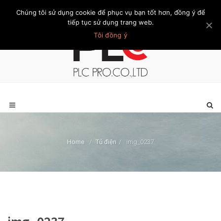
Chúng tôi sử dụng cookie để phục vụ bạn tốt hơn, đồng ý để
Trang chủ
Giới thiệu
Khách hàng
Liên hệ
Thành viên
tiếp tục sử dụng trang web.
Tôi đồng ý
Home
/
Tủ điện
/
img_0237