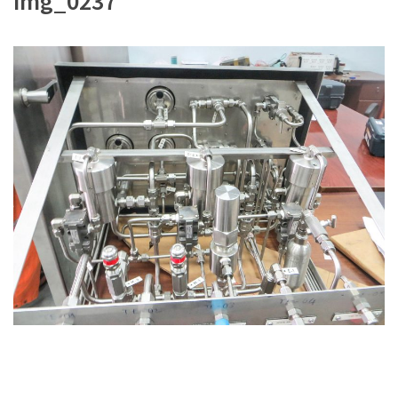
img_0237