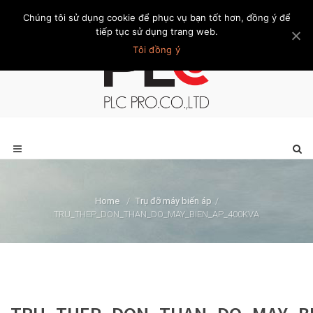
Chúng tôi sử dụng cookie để phục vụ bạn tốt hơn, đồng ý để
Trang chủ
Giới thiệu
Khách hàng
Liên hệ
Thành viên
tiếp tục sử dụng trang web.
Tôi đồng ý
Home
/
Trụ đỡ máy biến áp
/
TRU_THEP_DON_THAN_DO_MAY_BIEN_AP_400KVA