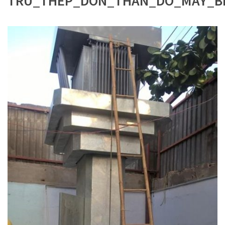
TRU_THEP_DON_THAN_DO_MAY_BI