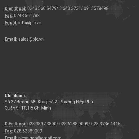
Điện thoại:
0243 566 5479/ 3 640 3731/ 0913578498
Fax:
0243 561788
Email:
info@plc.vn
Email:
sales@plc.vn
Chi nhánh:
Số 27 đường 68 -Khu phố 2- Phường Hiệp Phú
Quận 9- TP. Hồ Chí Minh
Điện thoại:
028 3897 3890/ 028 6288 9009/ 028 3736 1415
Fax:
028.62889009
Email:
plcsaigon@gmail.com