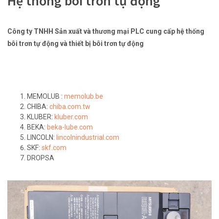
Hệ thống bôi trơn tự động
Công ty TNHH Sản xuất và thương mại PLC cung cấp hệ thống
bôi trơn tự động và thiết bị bôi trơn tự động
MEMOLUB :
memolub.be
CHIBA:
chiba.com.tw
KLUBER:
kluber.com
BEKA:
beka-lube.com
LINCOLN:
lincolnindustrial.com
SKF:
skf.com
DROPSA