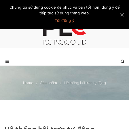
Chúng tôi sử dụng cookie để phục vụ bạn tốt hơn, đồng ý để
Trang chủ
Giới thiệu
Khách hàng
Liên hệ
Thành viên
tiếp tục sử dụng trang web.
Tôi đồng ý
Home
/
Sản phẩm
/
Hệ thống bôi trơn tự động