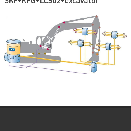
SKF+KFG+LC502+excavator