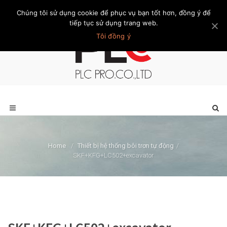
Chúng tôi sử dụng cookie để phục vụ bạn tốt hơn, đồng ý để
Trang chủ
Giới thiệu
Khách hàng
Liên hệ
Thành viên
tiếp tục sử dụng trang web.
Tôi đồng ý
Home
/
Thiết bị hệ thống bôi trơn tự động
/
SKF+KFG+LC502+excavator