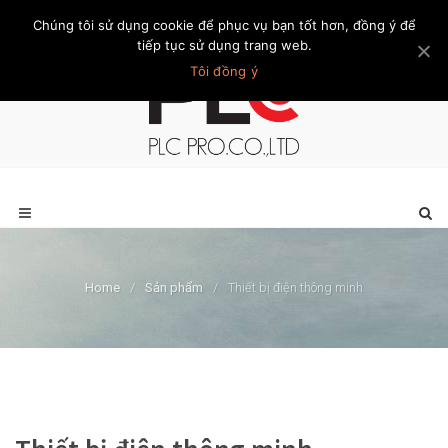
Chúng tôi sử dụng cookie để phục vụ bạn tốt hơn, đồng ý để
Trang chủ
Giới thiệu
Khách hàng
Liên hệ
Thành viên
tiếp tục sử dụng trang web.
Tôi đồng ý
Home
/
Sản phẩm
/
Thiết bị điện thông minh