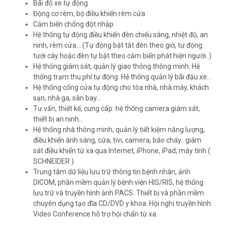
Bãi đỗ xe tự động
Động cơ rèm, bộ điều khiển rèm cửa
Cảm biến chống đột nhập
Hệ thống tự động điều khiển đèn chiếu sáng, nhiệt độ, an
ninh, rèm cửa… (Tự động bật tắt đèn theo giờ, tự động
tưới cây hoặc đèn tự bật theo cảm biến phát hiện người..)
Hệ thống giám sát, quản lý giao thông thông minh. Hệ
thống trạm thu phí tự động. Hệ thống quản lý bãi đậu xe…
Hệ thống cổng cửa tự động cho tòa nhà, nhà máy, khách
sạn, nhà ga, sân bay…
Tư vấn, thiết kế, cung cấp: hệ thống camera giám sát,
thiết bị an ninh…
Hệ thống nhà thông minh, quản lý tiết kiệm năng lượng,
điều khiển ánh sáng, cửa, tivi, camera, báo cháy…giám
sát điều khiển từ xa qua Internet, iPhone, iPad, máy tính (
SCHNEIDER )
Trung tâm dữ liệu lưu trữ thông tin bệnh nhân, ảnh
DICOM, phần mềm quản lý bệnh viện HIS/RIS, hệ thống
lưu trữ và truyền hình ảnh PACS. Thiết bị và phần mềm
chuyên dụng tạo đĩa CD/DVD y khoa. Hội nghị truyền hình
Video Conference hỗ trợ hội chẩn từ xa.