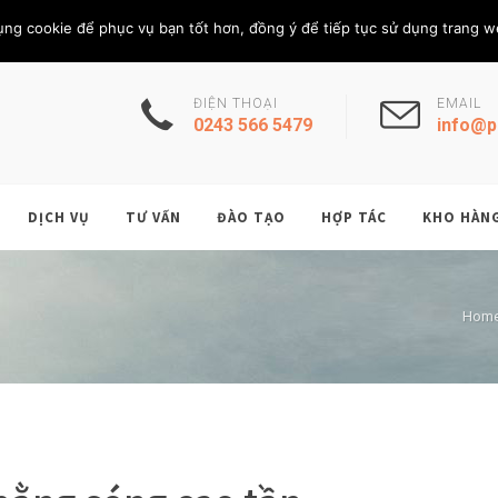
Chủ Nhật, 9/8/202
THÀNH VIÊN
ụng cookie để phục vụ bạn tốt hơn, đồng ý để tiếp tục sử dụng trang w
ĐIỆN THOẠI
EMAIL
0243 566 5479
info@p
DỊCH VỤ
TƯ VẤN
ĐÀO TẠO
HỢP TÁC
KHO HÀN
Hom