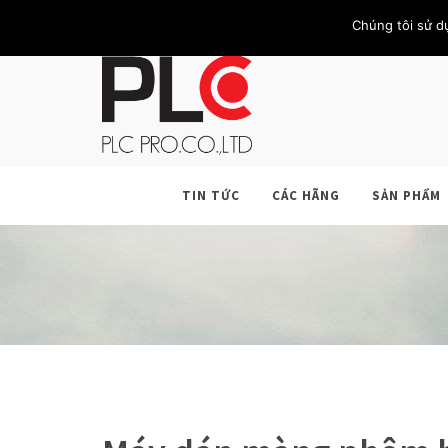
TRANG CHỦ
GIỚI THIỆU
KHÁCH HÀNG
LIÊN HỆ
Chúng tôi sử d
TIN TỨC
CÁC HÃNG
SẢN PHẨM