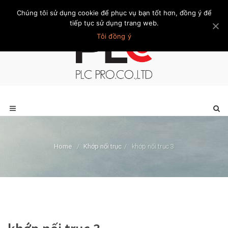
Chúng tôi sử dụng cookie để phục vụ bạn tốt hơn, đồng ý để
Trang chủ
Giới thiệu
Khách hàng
Liên hệ
Thành viên
tiếp tục sử dụng trang web.
Tôi đồng ý
Home
/
Khớp nối trục
/
khớp nối trục 3