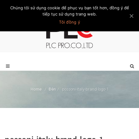
Chúng tôi sử dụng cookie để phục vụ bạn tốt hơn, đồng ý để
Trang chủ
Giới thiệu
Khách hàng
Liên hệ
Thành viên
tiếp tục sử dụng trang web.
Tôi đồng ý
Home
/
Đèn
/
possoni-italy-brand-logo-1