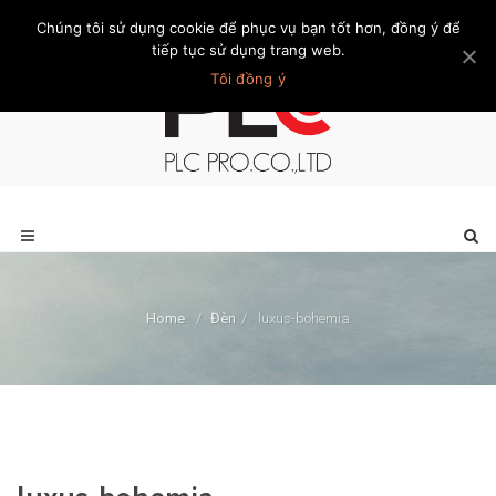
Chúng tôi sử dụng cookie để phục vụ bạn tốt hơn, đồng ý để
Trang chủ
Giới thiệu
Khách hàng
Liên hệ
Thành viên
tiếp tục sử dụng trang web.
Tôi đồng ý
Home
/
Đèn
/
luxus-bohemia