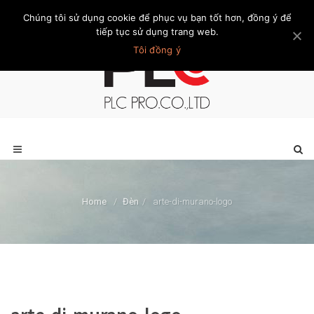
Chúng tôi sử dụng cookie để phục vụ bạn tốt hơn, đồng ý để
Trang chủ
Giới thiệu
Khách hàng
Liên hệ
Thành viên
tiếp tục sử dụng trang web.
Tôi đồng ý
Home
/
Đèn
/
arte-di-murano-logo