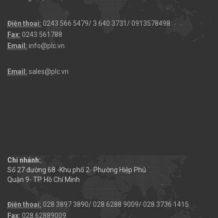
Điện thoại:
0243 566 5479/ 3 640 3731/ 0913578498
Fax:
0243 561788
Email:
info@plc.vn
Email:
sales@plc.vn
Chi nhánh:
Số 27 đường 68 -Khu phố 2- Phường Hiệp Phú
Quận 9- TP. Hồ Chí Minh
Điện thoại:
028 3897 3890/ 028 6288 9009/ 028 3736 1415
Fax:
028.62889009