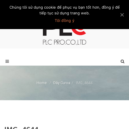
Chúng tôi sử dụng cookie để phục vụ bạn tốt hơn, đồng ý để
Trang chủ
Giới thiệu
Khách hàng
Liên hệ
Thành viên
tiếp tục sử dụng trang web.
Tôi đồng ý
Home
/
Dây Curoa
/
IMG_4644