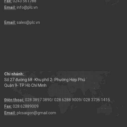
Fax:
0243 561788
Email:
info@plc.vn
Email:
sales@plc.vn
Chi nhánh:
Số 27 đường 68 -Khu phố 2- Phường Hiệp Phú
Quận 9- TP. Hồ Chí Minh
Điện thoại:
028 3897 3890/ 028 6288 9009/ 028 3736 1415
Fax:
028.62889009
Email:
plcsaigon@gmail.com