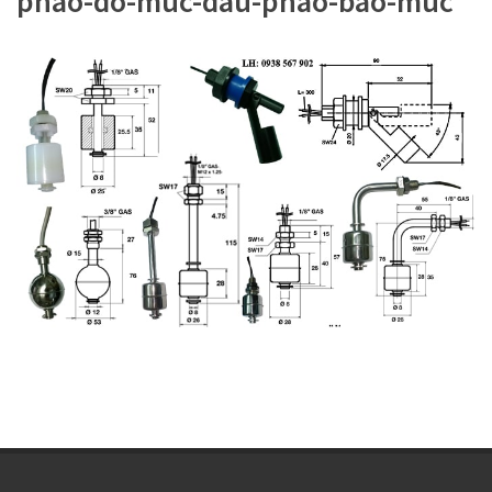
phao-do-muc-dau-phao-bao-muc