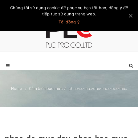
Chúng tôi sử dụng cookie để phục vụ bạn tốt hơn, đồng ý để
Trang chủ
Giới thiệu
Khách hàng
Liên hệ
Thành viên
tiếp tục sử dụng trang web.
Tôi đồng ý
Home
/
Cảm biến báo mức
/
phao-do-muc-dau-phao-bao-muc