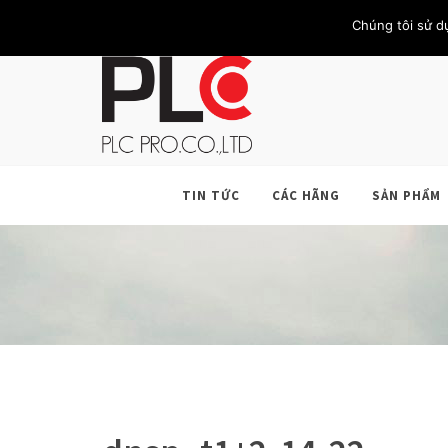
TRANG CHỦ
GIỚI THIỆU
KHÁCH HÀNG
LIÊN HỆ
Chúng tôi sử d
TIN TỨC
CÁC HÃNG
SẢN PHẨM