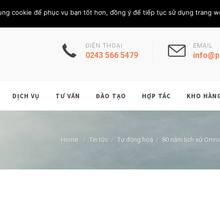
Thứ Bảy, 8/8/202
THÀNH VIÊN
ụng cookie để phục vụ bạn tốt hơn, đồng ý để tiếp tục sử dụng trang w
ĐIỆN THOẠI
EMAIL
0243 566 5479
info@p
DỊCH VỤ
TƯ VẤN
ĐÀO TẠO
HỢP TÁC
KHO HÀN
Home
/
Tin tức
/
Tự động hoá
/
80 năm lịch sử Omro