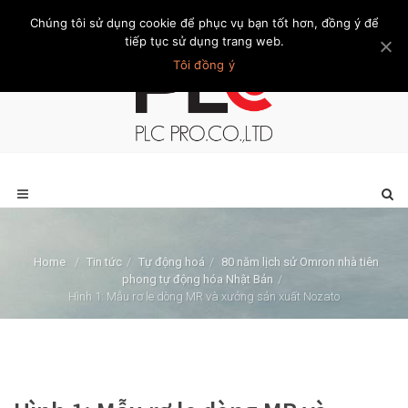
Chúng tôi sử dụng cookie để phục vụ bạn tốt hơn, đồng ý để
Trang chủ
Giới thiệu
Khách hàng
Liên hệ
Thành viên
tiếp tục sử dụng trang web.
Tôi đồng ý
Home
/
Tin tức
/
Tự động hoá
/
80 năm lịch sử Omron nhà tiên
phong tự động hóa Nhật Bản
/
Hình 1: Mẫu rơ le dòng MR và xưởng sản xuất Nozato