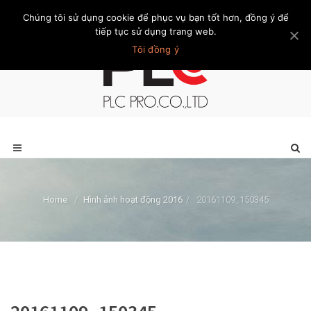
Chúng tôi sử dụng cookie để phục vụ bạn tốt hơn, đồng ý để
Trang chủ
Giới thiệu
Khách hàng
Liên hệ
Thành viên
tiếp tục sử dụng trang web.
Tôi đồng ý
Home
/
Hình ảnh hoạt động 2016
/
20161109_150345