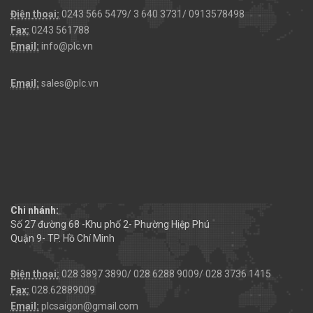
Điện thoại:
0243 566 5479/ 3 640 3731/ 0913578498
Fax:
0243 561788
Email:
info@plc.vn
Email:
sales@plc.vn
Chi nhánh:
Số 27 đường 68 -Khu phố 2- Phường Hiệp Phú
Quận 9- TP. Hồ Chí Minh
Điện thoại:
028 3897 3890/ 028 6288 9009/ 028 3736 1415
Fax:
028.62889009
Email:
plcsaigon@gmail.com