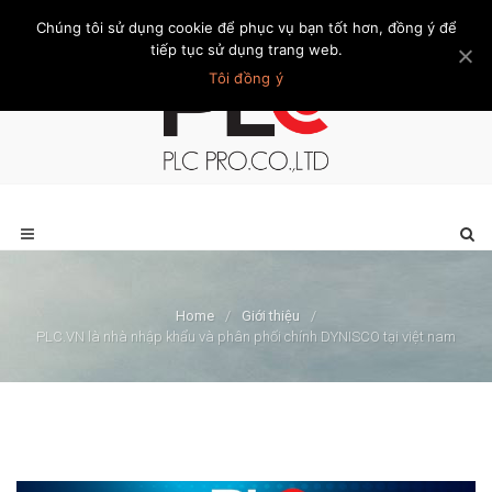
Chúng tôi sử dụng cookie để phục vụ bạn tốt hơn, đồng ý để
Trang chủ
Giới thiệu
Khách hàng
Liên hệ
Thành viên
tiếp tục sử dụng trang web.
Tôi đồng ý
Home
/
Giới thiệu
/
PLC.VN là nhà nhập khẩu và phân phối chính DYNISCO tại việt nam