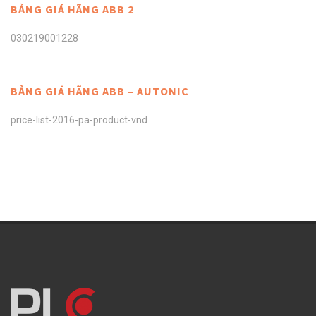
BẢNG GIÁ HÃNG ABB 2
030219001228
BẢNG GIÁ HÃNG ABB – AUTONIC
price-list-2016-pa-product-vnd