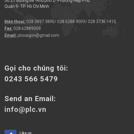
Số 27 đường 68 -Khu phố 2- Phường Hiệp Phú
Quận 9- TP. Hồ Chí Minh
Điện thoại:
028 3897 3890/ 028 6288 9009/ 028 3736 1415
Fax:
028.62889009
Email:
plcsaigon@gmail.com
Gọi cho chúng tôi:
0243 566 5479
Send an Email:
info@plc.vn
Like us