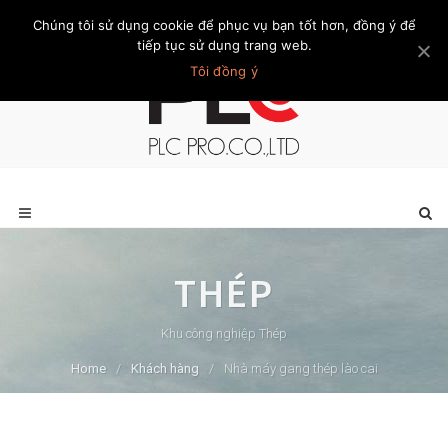
Chúng tôi sử dụng cookie để phục vụ bạn tốt hơn, đồng ý để
Trang chủ
Giới thiệu
Khách hàng
Liên hệ
Thành viên
tiếp tục sử dụng trang web.
Tôi đồng ý
THÉP
Khu công nghiệp Thép
Home
/
Khách hàng
/
Nhà máy gang thép lào cai