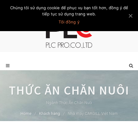
Chúng tôi sử dụng cookie để phục vụ bạn tốt hơn, đồng ý để
Trang chủ
Giới thiệu
Khách hàng
Liên hệ
Thành viên
tiếp tục sử dụng trang web.
Tôi đồng ý
THỨC ĂN CHĂN NUÔI
Ngành Thức Ăn Chăn Nuôi
Home
/
Khách hàng
/
Nhà máy CARGILL Việt Nam