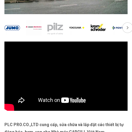
PLC PRO.CO.,LTD cung cấp, sửa chữa và lắp đặt các thiết bị tự
động hóa, bơm, van cho Nhà máy CARGILL Việt Nam