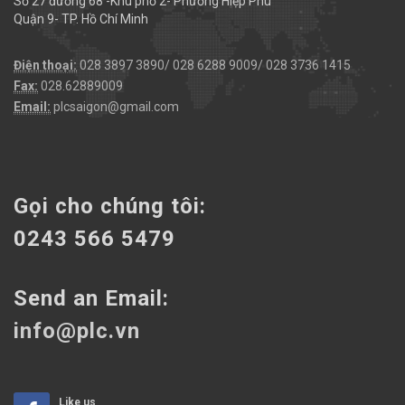
Số 27 đường 68 -Khu phố 2- Phường Hiệp Phú
Quận 9- TP. Hồ Chí Minh
Điện thoại:
028 3897 3890/ 028 6288 9009/ 028 3736 1415
Fax:
028.62889009
Email:
plcsaigon@gmail.com
Gọi cho chúng tôi:
0243 566 5479
Send an Email:
info@plc.vn
Like us